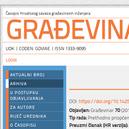
GRAĐEVIN
Časopis Hrvatskog saveza građevinskih inženjera
UDK | CODEN: GDVIAE | ISSN 1333-9095
LOGIN
AKTUALNI BROJ
ARHIVA
U POSTUPKU
OBJAVLJIVANJA
DOI:
https://doi.org/10.142
ZA AUTORE
Objavljen:
Građevinar
70
(201
RIJEČ UREDNIKA
Tip rada:
Prethodno priopćen
Preuzmi članak (HR verzija):
O ČASOPISU