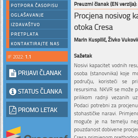
Preuzmi članak (EN verzija):
POTPORA ČASOPISU
Procjena nosivog k
OGLAŠAVANJE
otoka Cresa
IZDAVAŠTVO
PRETPLATA
Marin Kuspilić,
Živko Vukovi
KONTAKTIRAJTE NAS
Sažetak
IF 2022:
1.1
Nosivi kapacitet vodnih res
PRIJAVI ČLANAK
osoba (stanovnika) koje 
području, koristeći se p
resursima. NKVR se može pri
STATUS ČLANKA
prilikom radnji vezanih uz
Podaci potrebni za procjenu
PROMO LETAK
stohastičke naravi. Primjen
moguće je na temelju nep
pouzdanost dobivene procjen
Cresa primjenom prethodn