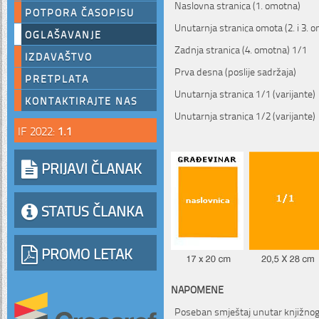
Naslovna stranica (1. omotna)
POTPORA ČASOPISU
Unutarnja stranica omota (2. i 3. 
OGLAŠAVANJE
Zadnja stranica (4. omotna) 1/1
IZDAVAŠTVO
Prva desna (poslije sadržaja)
PRETPLATA
Unutarnja stranica 1/1 (varijante)
KONTAKTIRAJTE NAS
Unutarnja stranica 1/2 (varijante)
IF 2022:
1.1
PRIJAVI ČLANAK
STATUS ČLANKA
PROMO LETAK
NAPOMENE
Poseban smještaj unutar knjižnog