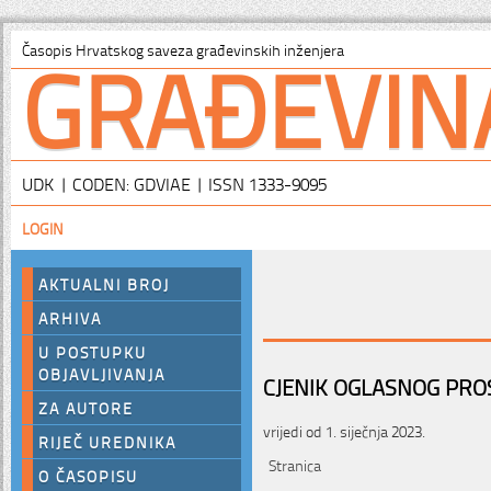
GRAĐEVIN
Časopis Hrvatskog saveza građevinskih inženjera
UDK | CODEN: GDVIAE | ISSN 1333-9095
LOGIN
AKTUALNI BROJ
ARHIVA
U POSTUPKU
OBJAVLJIVANJA
CJENIK OGLASNOG PR
ZA AUTORE
vrijedi od 1. siječnja 2023.
RIJEČ UREDNIKA
Stranica
O ČASOPISU