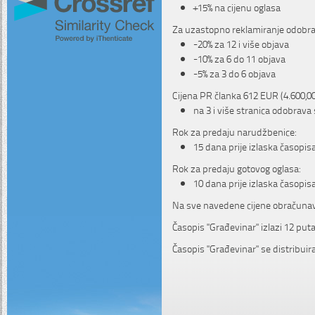
+15% na cijenu oglasa
Za uzastopno reklamiranje odobra
-20% za 12 i više objava
-10% za 6 do 11 objava
-5% za 3 do 6 objava
Cijena PR članka 612 EUR (4.600,00
na 3 i više stranica odobrava
Rok za predaju narudžbenice:
15 dana prije izlaska časopis
Rok za predaju gotovog oglasa:
10 dana prije izlaska časopis
Na sve navedene cijene obračuna
Časopis "Građevinar" izlazi 12 pu
Časopis "Građevinar" se distribuir