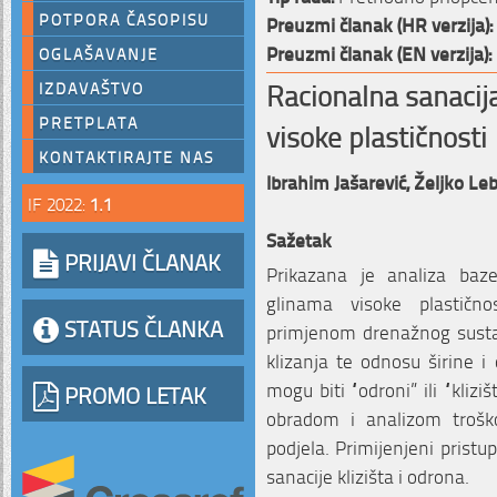
POTPORA ČASOPISU
Preuzmi članak (HR verzija):
Preuzmi članak (EN verzija):
OGLAŠAVANJE
Racionalna sanacija
IZDAVAŠTVO
PRETPLATA
visoke plastičnosti
KONTAKTIRAJTE NAS
Ibrahim Jašarević,
Željko Le
IF 2022:
1.1
Sažetak
PRIJAVI ČLANAK
Prikazana je analiza baze
glinama visoke plastično
STATUS ČLANKA
primjenom drenažnog sustav
klizanja te odnosu širine i 
mogu biti “odroni” ili “kli
PROMO LETAK
obradom i analizom trošk
podjela. Primijenjeni prist
sanacije klizišta i odrona.