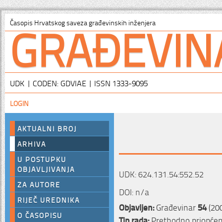
GRAĐEVIN
Časopis Hrvatskog saveza građevinskih inženjera
UDK | CODEN: GDVIAE | ISSN 1333-9095
LOGIN
AKTUALNI BROJ
ARHIVA
U POSTUPKU
OBJAVLJIVANJA
UDK: 624.131.54:552.52
ZA AUTORE
DOI: n/a
RIJEČ UREDNIKA
Objavljen:
Građevinar
54
(200
O ČASOPISU
Tip rada:
Prethodno priopćen