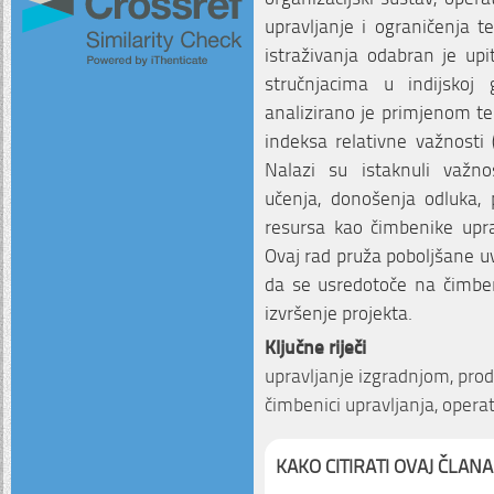
upravljanje i ograničenja t
istraživanja odabran je upi
stručnjacima u indijskoj 
analizirano je primjenom te
indeksa relativne važnosti 
Nalazi su istaknuli važno
učenja, donošenja odluka, p
resursa kao čimbenike uprav
Ovaj rad pruža poboljšane u
da se usredotoče na čimben
izvršenje projekta.
Ključne riječi
upravljanje izgradnjom, produ
čimbenici upravljanja, ope
KAKO CITIRATI OVAJ ČLANA