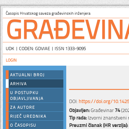
GRAĐEVIN
Časopis Hrvatskog saveza građevinskih inženjera
UDK | CODEN: GDVIAE | ISSN 1333-9095
LOGIN
AKTUALNI BROJ
ARHIVA
U POSTUPKU
OBJAVLJIVANJA
DOI:
https://doi.org/10.142
ZA AUTORE
Objavljen:
Građevinar
74
(20
RIJEČ UREDNIKA
Tip rada:
Izvorni znanstveni 
Preuzmi članak (HR verzija):
O ČASOPISU