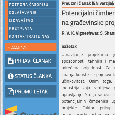
Preuzmi članak (EN verzija):
POTPORA ČASOPISU
Potencijalni čimbeni
OGLAŠAVANJE
na građevinske pro
IZDAVAŠTVO
PRETPLATA
R. V. K. Vigneshwar,
S. Sha
KONTAKTIRAJTE NAS
Sažetak
IF 2022:
1.1
Upravljanje projektima j
PRIJAVI ČLANAK
sposobnosti, tehnika i me
određena vrijednost. Za 
znanja koriste se pojmovi k
STATUS ČLANKA
učinkovitost. Osim toga,
industrija koja zahtijeva 
PROMO LETAK
upravljanje. Stoga se ovo i
potencijalnih čimbenika u
projekte. Faktori prikup
organizacijski sustav, operat