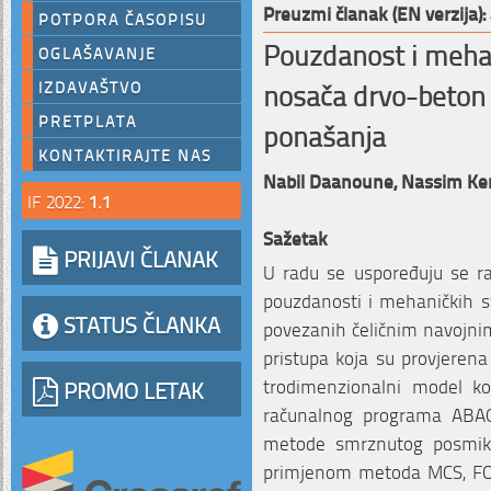
Preuzmi članak (EN verzija):
POTPORA ČASOPISU
Pouzdanost i mehan
OGLAŠAVANJE
nosača drvo-beton
IZDAVAŠTVO
PRETPLATA
ponašanja
KONTAKTIRAJTE NAS
Nabil Daanoune,
Nassim Ke
IF 2022:
1.1
Sažetak
PRIJAVI ČLANAK
U radu se uspoređuju se ra
pouzdanosti i mehaničkih s
STATUS ČLANKA
povezanih čeličnim navojnim
pristupa koja su provjeren
trodimenzionalni model k
PROMO LETAK
računalnog programa ABAQU
metode smrznutog posmika
primjenom metoda MCS, FOR