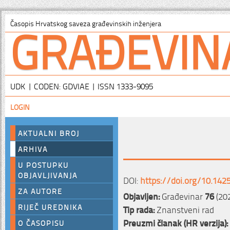
GRAĐEVIN
Časopis Hrvatskog saveza građevinskih inženjera
UDK | CODEN: GDVIAE | ISSN 1333-9095
LOGIN
AKTUALNI BROJ
ARHIVA
U POSTUPKU
OBJAVLJIVANJA
DOI:
https://doi.org/10.142
ZA AUTORE
Objavljen:
Građevinar
76
(20
RIJEČ UREDNIKA
Tip rada:
Znanstveni rad
Preuzmi članak (HR verzija):
O ČASOPISU