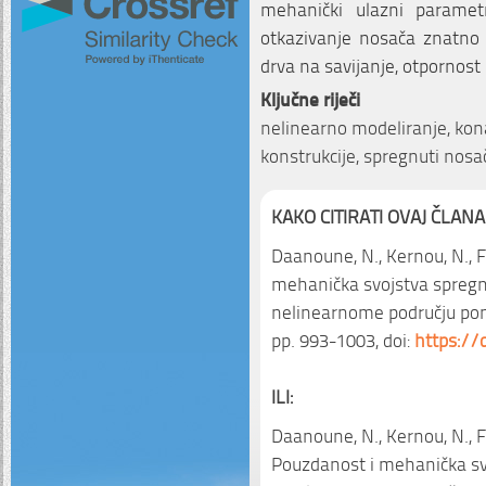
mehanički ulazni parametr
otkazivanje nosača znatno 
drva na savijanje, otpornost
Ključne riječi
nelinearno modeliranje, ko
konstrukcije, spregnuti nosa
KAKO CITIRATI OVAJ ČLANA
Daanoune, N., Kernou, N., Fe
mehanička svojstva spregn
nelinearnome području po
pp. 993-1003, doi:
https://
ILI:
Daanoune, N., Kernou, N., Fel
Pouzdanost i mehanička sv