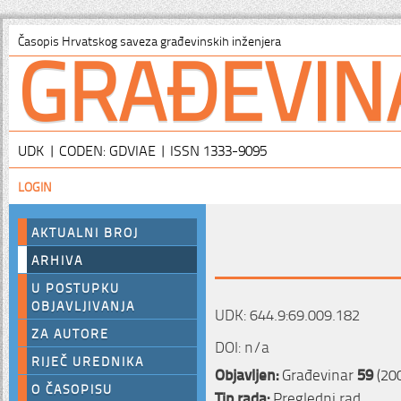
GRAĐEVIN
Časopis Hrvatskog saveza građevinskih inženjera
UDK | CODEN: GDVIAE | ISSN 1333-9095
LOGIN
AKTUALNI BROJ
ARHIVA
U POSTUPKU
OBJAVLJIVANJA
UDK: 644.9:69.009.182
ZA AUTORE
DOI: n/a
RIJEČ UREDNIKA
Objavljen:
Građevinar
59
(200
O ČASOPISU
Tip rada:
Pregledni rad