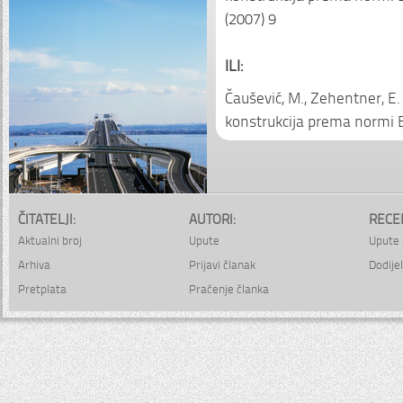
(2007) 9
ILI:
Čaušević, M., Zehentner, E.
konstrukcija prema normi 
ČITATELJI:
AUTORI:
RECE
Aktualni broj
Upute
Upute 
Arhiva
Prijavi članak
Dodijel
Pretplata
Praćenje članka