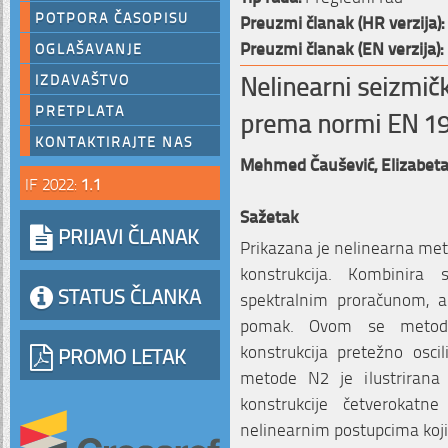
POTPORA ČASOPISU
Preuzmi članak (HR verzija):
Preuzmi članak (EN verzija):
OGLAŠAVANJE
Nelinearni seizmičk
IZDAVAŠTVO
PRETPLATA
prema normi EN 19
KONTAKTIRAJTE NAS
Mehmed Čaušević,
Elizabet
IF 2022:
1.1
Sažetak
PRIJAVI ČLANAK
Prikazana je nelinearna me
konstrukcija. Kombinir
STATUS ČLANKA
spektralnim proračunom, a
pomak. Ovom se metodom 
konstrukcija pretežno oscil
PROMO LETAK
metode N2 je ilustrirana
konstrukcije četverokatn
nelinearnim postupcima koji