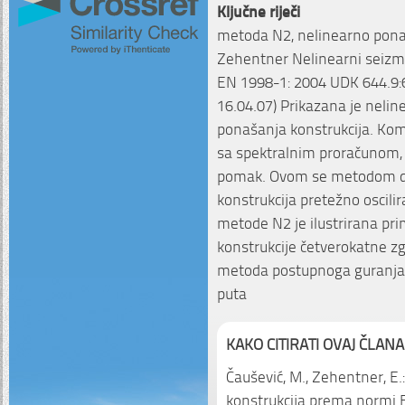
Ključne riječi
metoda N2, nelinearno ponaš
Zehentner Nelinearni seizmi
EN 1998-1: 2004 UDK 644.9:6
16.04.07) Prikazana je neli
ponašanja konstrukcija. Ko
sa spektralnim proračunom, 
pomak. Ovom se metodom dobi
konstrukcija pretežno oscilir
metode N2 je ilustrirana p
konstrukcije četverokatne zgr
metoda postupnoga guranja,
puta
KAKO CITIRATI OVAJ ČLANA
Čaušević, M., Zehentner, E.
konstrukcija prema normi 