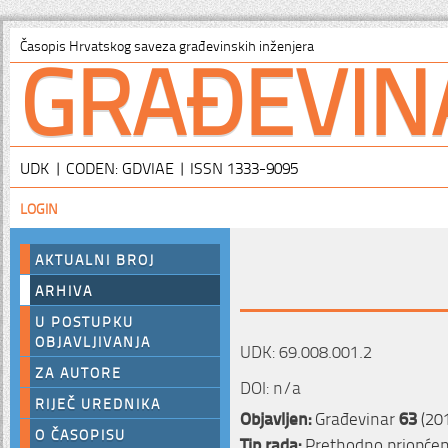
GRAĐEVIN
Časopis Hrvatskog saveza građevinskih inženjera
UDK | CODEN: GDVIAE | ISSN 1333-9095
LOGIN
AKTUALNI BROJ
ARHIVA
U POSTUPKU
OBJAVLJIVANJA
UDK: 69.008.001.2
ZA AUTORE
DOI: n/a
RIJEČ UREDNIKA
Objavljen:
Građevinar
63
(20
O ČASOPISU
Tip rada:
Prethodno priopćen