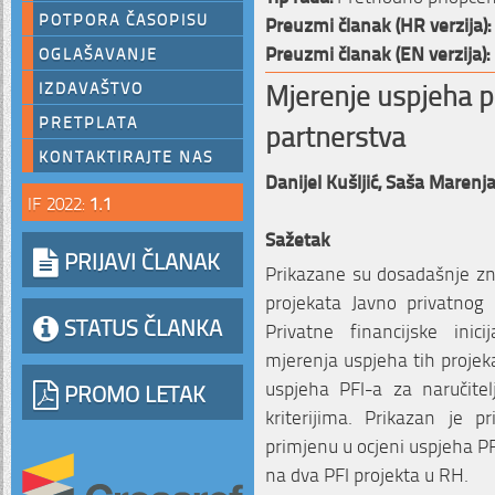
POTPORA ČASOPISU
Preuzmi članak (HR verzija):
Preuzmi članak (EN verzija):
OGLAŠAVANJE
Mjerenje uspjeha p
IZDAVAŠTVO
PRETPLATA
partnerstva
KONTAKTIRAJTE NAS
Danijel Kušljić,
Saša Marenj
IF 2022:
1.1
Sažetak
PRIJAVI ČLANAK
Prikazane su dosadašnje z
projekata Javno privatnog p
STATUS ČLANKA
Privatne financijske inic
mjerenja uspjeha tih projek
uspjeha PFI-a za naručite
PROMO LETAK
kriterijima. Prikazan je p
primjenu u ocjeni uspjeha PF
na dva PFI projekta u RH.