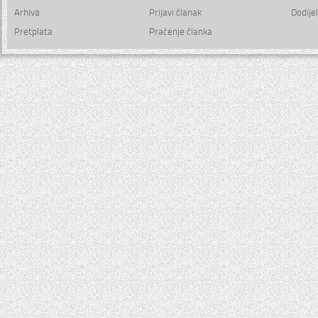
Arhiva
Prijavi članak
Dodijel
Pretplata
Praćenje članka