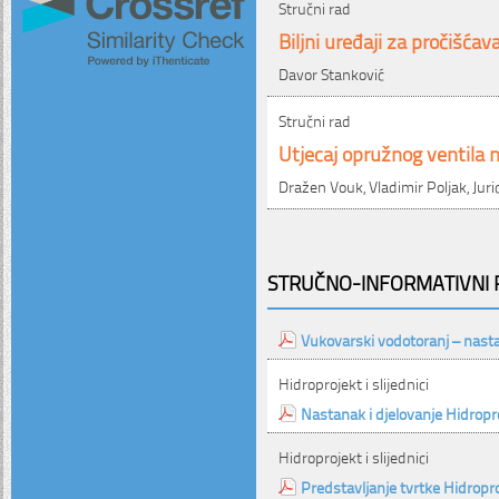
Stručni rad
Biljni uređaji za pročišća
Davor Stanković
Stručni rad
Utjecaj opružnog ventila 
Dražen Vouk, Vladimir Poljak, Juric
STRUČNO-INFORMATIVNI P
Vukovarski vodotoranj – nast
Hidroprojekt i slijednici
Nastanak i djelovanje Hidropr
Hidroprojekt i slijednici
Predstavljanje tvrtke Hidropr