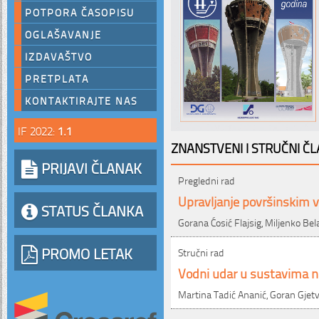
POTPORA ČASOPISU
OGLAŠAVANJE
IZDAVAŠTVO
PRETPLATA
KONTAKTIRAJTE NAS
IF 2022:
1.1
ZNANSTVENI I STRUČNI ČL
PRIJAVI ČLANAK
Pregledni rad
Upravljanje površinskim
STATUS ČLANKA
Gorana Ćosić Flajsig, Miljenko Bel
PROMO LETAK
Stručni rad
Vodni udar u sustavima 
Martina Tadić Ananić, Goran Gjetv