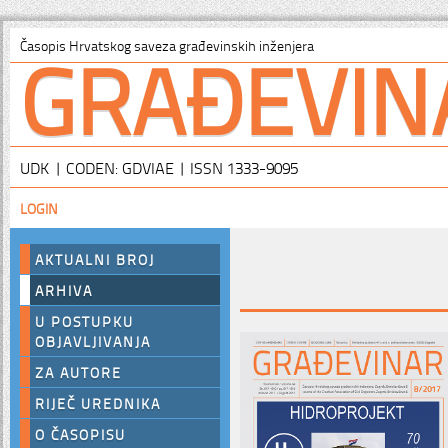
GRAĐEVIN
Časopis Hrvatskog saveza građevinskih inženjera
UDK | CODEN: GDVIAE | ISSN 1333-9095
LOGIN
AKTUALNI BROJ
ARHIVA
U POSTUPKU
OBJAVLJIVANJA
ZA AUTORE
RIJEČ UREDNIKA
O ČASOPISU