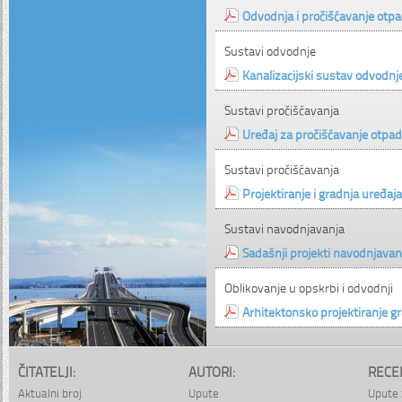
Odvodnja i pročišćavanje otp
Sustavi odvodnje
Kanalizacijski sustav odvodnj
Sustavi pročišćavanja
Uređaj za pročišćavanje otpa
Sustavi pročišćavanja
Projektiranje i gradnja uređa
Sustavi navodnjavanja
Sadašnji projekti navodnjavan
Oblikovanje u opskrbi i odvodnji
Arhitektonsko projektiranje 
ČITATELJI:
AUTORI:
RECE
Aktualni broj
Upute
Upute 