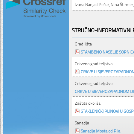
Ivana Banjad Pečur, Nina Štirmer, 
STRUČNO-INFORMATIVNI P
Gradilišta
STAMBENO NASELJE SOPNIC
Crkveno graditeljstvo
CRKVE U SJEVEROZAPADNOM
Crkveno graditeljstvo
CRKVE U SJEVEROZAPADNOM DI
Zaštita okoliša
STAKLENIČKI PLINOVI U GO
Sanacija
Sanacija Mosta od Pila