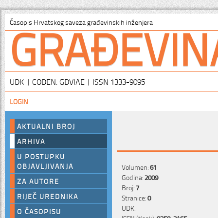
GRAĐEVIN
Časopis Hrvatskog saveza građevinskih inženjera
UDK | CODEN: GDVIAE | ISSN 1333-9095
LOGIN
AKTUALNI BROJ
ARHIVA
U POSTUPKU
OBJAVLJIVANJA
Volumen:
61
Godina:
2009
ZA AUTORE
Broj:
7
RIJEČ UREDNIKA
Stranice:
0
UDK:
O ČASOPISU
ISSN (tisak):
0350-2465