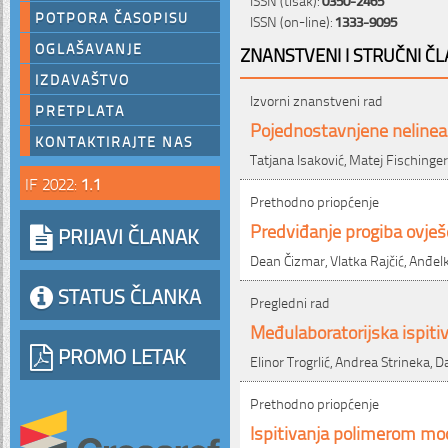
POTPORA ČASOPISU
ISSN (on-line):
1333-9095
OGLAŠAVANJE
ZNANSTVENI I STRUČNI ČL
IZDAVAŠTVO
Izvorni znanstveni rad
PRETPLATA
Pojednostavnjene neline
KONTAKTIRAJTE NAS
Tatjana Isaković, Matej Fischinger
IF 2022:
1.1
Prethodno priopćenje
Predviđanje progiba ovj
PRIJAVI ČLANAK
Dean Čizmar, Vlatka Rajčić, Anđelk
STATUS ČLANKA
Pregledni rad
Međulaboratorijska ispitiv
PROMO LETAK
Elinor Trogrlić, Andrea Strineka, D
Prethodno priopćenje
Ispitivanja polimerom m