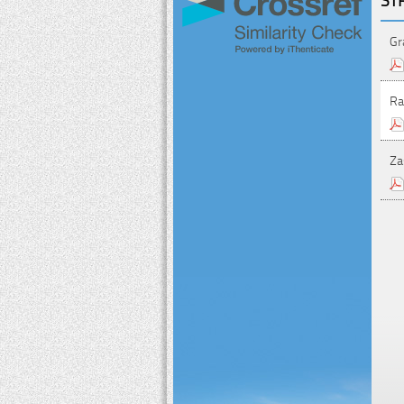
Gr
Ra
Za