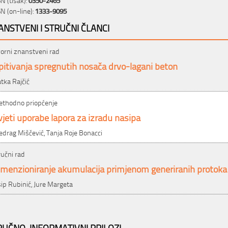
SN (on-line):
1333-9095
ANSTVENI I STRUČNI ČLANCI
vorni znanstveni rad
pitivanja spregnutih nosača drvo-lagani beton
atka Rajčić
ethodno priopćenje
jeti uporabe lapora za izradu nasipa
edrag Miščević, Tanja Roje Bonacci
ručni rad
imenzioniranje akumulacija primjenom generiranih protoka
sip Rubinić, Jure Margeta
RUČNO-INFORMATIVNI PRILOZI