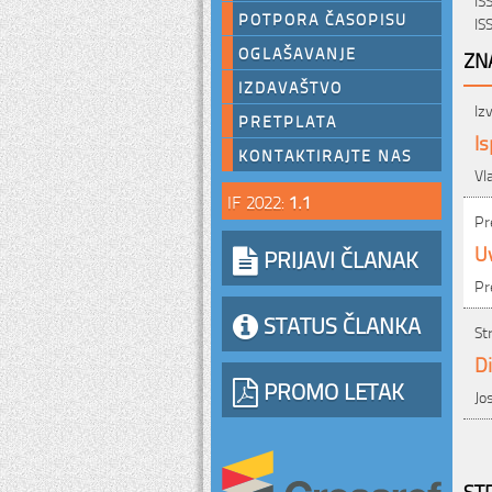
POTPORA ČASOPISU
IS
OGLAŠAVANJE
ZN
IZDAVAŠTVO
Iz
PRETPLATA
Is
KONTAKTIRAJTE NAS
Vl
IF 2022:
1.1
Pr
Uv
PRIJAVI ČLANAK
Pr
STATUS ČLANKA
St
D
PROMO LETAK
Jo
ST