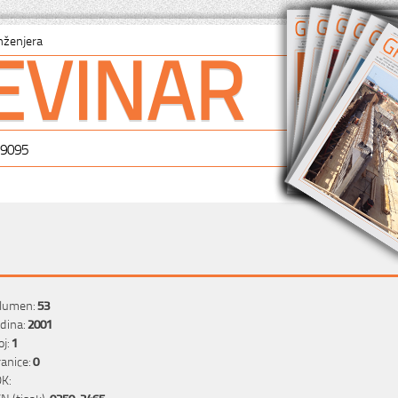
EVINAR
nženjera
-9095
lumen:
53
dina:
2001
oj:
1
ranice:
0
K:
SN (tisak):
0350-2465