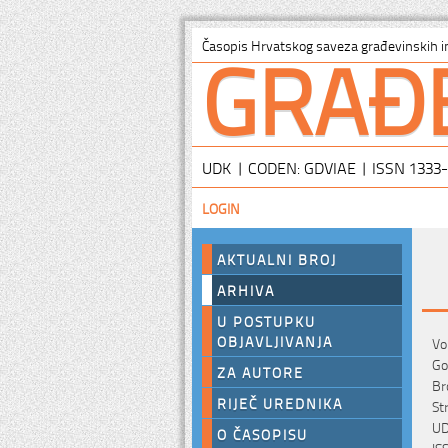
GRAĐ
Časopis Hrvatskog saveza građevinskih i
UDK | CODEN: GDVIAE | ISSN 1333
LOGIN
AKTUALNI BROJ
ARHIVA
U POSTUPKU
OBJAVLJIVANJA
Vo
Go
ZA AUTORE
Br
RIJEČ UREDNIKA
St
UD
O ČASOPISU
IS