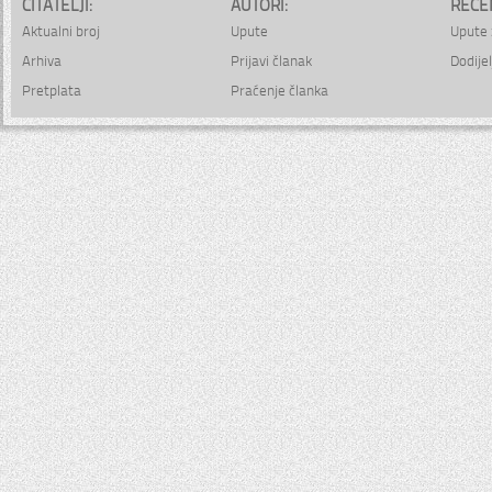
ČITATELJI:
AUTORI:
RECE
Aktualni broj
Upute
Upute 
Arhiva
Prijavi članak
Dodijel
Pretplata
Praćenje članka