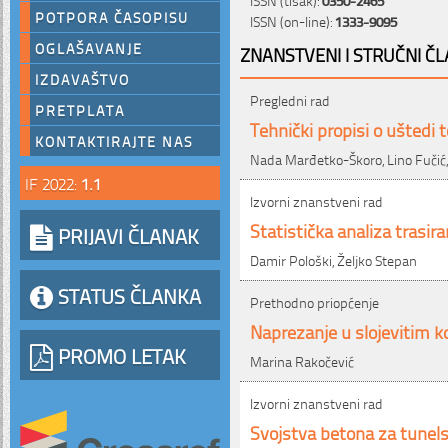
POTPORA ČASOPISU
ISSN (on-line):
1333-9095
OGLAŠAVANJE
ZNANSTVENI I STRUČNI ČL
IZDAVAŠTVO
Pregledni rad
PRETPLATA
Tehnički propisi o uštedi 
KONTAKTIRAJTE NAS
Nada Marđetko-Škoro, Lino Fučić,
IF 2022:
1.1
Izvorni znanstveni rad
Statistička analiza trasir
PRIJAVI ČLANAK
Damir Pološki, Željko Stepan
STATUS ČLANKA
Prethodno priopćenje
Naprezanje u slojevitim
PROMO LETAK
Marina Rakočević
Izvorni znanstveni rad
Svojstva betona za tunels