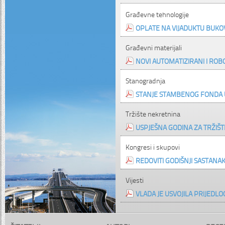
Građevne tehnologije
OPLATE NA VIJADUKTU BUKO
Građevni materijali
NOVI AUTOMATIZIRANI I RO
Stanogradnja
STANJE STAMBENOG FONDA 
Tržište nekretnina
USPJEŠNA GODINA ZA TRŽIŠ
Kongresi i skupovi
REDOVITI GODIŠNJI SASTAN
Vijesti
VLADA JE USVOJILA PRIJED