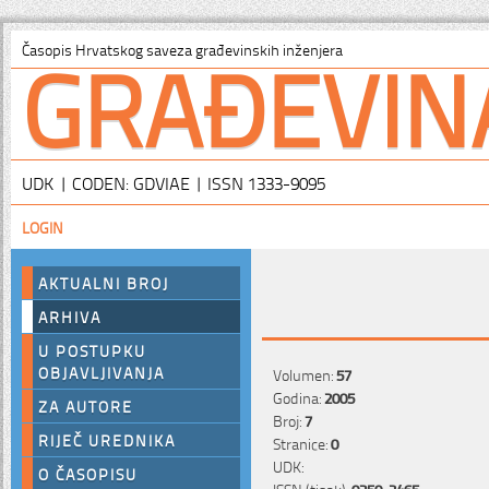
GRAĐEVIN
Časopis Hrvatskog saveza građevinskih inženjera
UDK | CODEN: GDVIAE | ISSN 1333-9095
LOGIN
AKTUALNI BROJ
ARHIVA
U POSTUPKU
OBJAVLJIVANJA
Volumen:
57
Godina:
2005
ZA AUTORE
Broj:
7
RIJEČ UREDNIKA
Stranice:
0
UDK:
O ČASOPISU
ISSN (tisak):
0350-2465