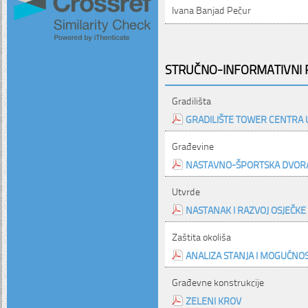
Ivana Banjad Pečur
STRUČNO-INFORMATIVNI P
Gradilišta
GRADILIŠTE TOWER CENTRA U
Građevine
NASTAVNO-ŠPORTSKA DVORA
Utvrde
NASTANAK I RAZVOJ OSJEČKE
Zaštita okoliša
ANALIZA STANJA I MOGUĆNOS
Građevne konstrukcije
ZELENI KROV