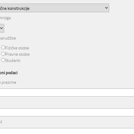
 knjiga
 narudžbe
Fizičke osobe
Pravne osobe
Studenti
ni podaci
i prezime
il