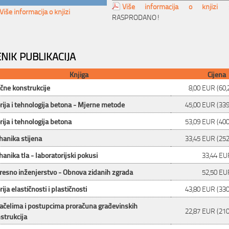
Više informacija o knjizi
Više informacija o knjizi
RASPRODANO!
ENIK PUBLIKACIJA
Knjiga
Cijena
ične konstrukcije
8,00 EUR (60,
rija i tehnologija betona - Mjerne metode
45,00 EUR (339
rija i tehnologija betona
53,09 EUR (400
anika stijena
33,45 EUR (252
anika tla - laboratorijski pokusi
33,44 EU
resno inženjerstvo - Obnova zidanih zgrada
52,50 EU
rija elastičnosti i plastičnosti
43,80 EUR (330
ačelima i postupcima proračuna građevinskih
22,87 EUR (210
strukcija