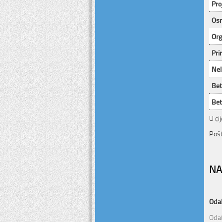
Pro
Osn
Org
Pri
Nel
Bet
Bet
U ci
Pošt
NA
Odab
Odab