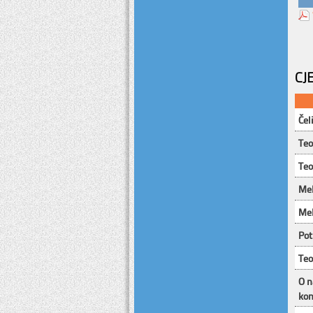
CJ
Čel
Teo
Teo
Meh
Meh
Pot
Teo
O n
kon