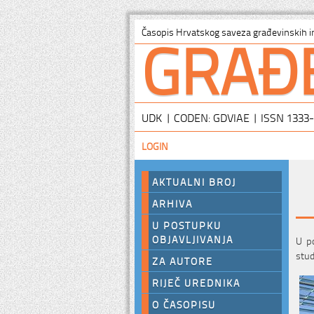
GRAĐ
Časopis Hrvatskog saveza građevinskih i
UDK | CODEN: GDVIAE | ISSN 1333
LOGIN
AKTUALNI BROJ
ARHIVA
U POSTUPKU
OBJAVLJIVANJA
U po
stud
ZA AUTORE
RIJEČ UREDNIKA
O ČASOPISU