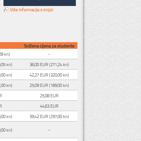
:
Više informacija o knjizi
Snižena cijena za studente
28 kn)
-
,05 kn)
36,00 EUR (271,24 kn)
,00 kn)
42,27 EUR (320,00 kn)
,00 kn)
25,09 EUR (189,00 kn)
R
25,08 EUR
R
44,63 EUR
,00 kn)
39,42 EUR (297,00 kn)
,00 kn)
-