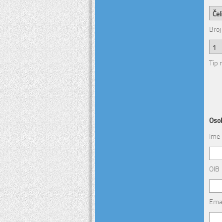
Broj
Tip
Osob
Ime 
OIB
Ema