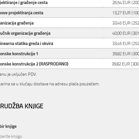
jektiranje i građenje cesta
26,54 EUR (200
ove projektiranja cesta
13,27 EUR (100
anizacija građenja
33,45 EUR (252
ručnik organizacije građenja
40,00 EUR (301
inearna statika greda i okvira
33,45 EUR (252
onske konstrukcije 1
39,82 EUR (300
onske konstrukcije 2 (RASPRODANO)
39,82 EUR (300
jenu je uključen PDV.
arina se u slučaju dostave na adresu plaća pouzećem.
RUDŽBA KNJIGE
ir knjige
erite knjigu