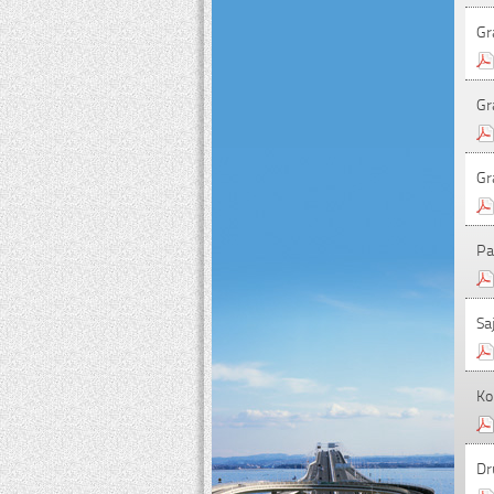
Gr
Gr
Gr
Pa
Sa
Ko
Dr