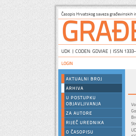
GRAĐ
Časopis Hrvatskog saveza građevinskih i
UDK | CODEN: GDVIAE | ISSN 1333
LOGIN
AKTUALNI BROJ
ARHIVA
U POSTUPKU
OBJAVLJIVANJA
Vo
Go
ZA AUTORE
Br
RIJEČ UREDNIKA
St
UD
O ČASOPISU
IS