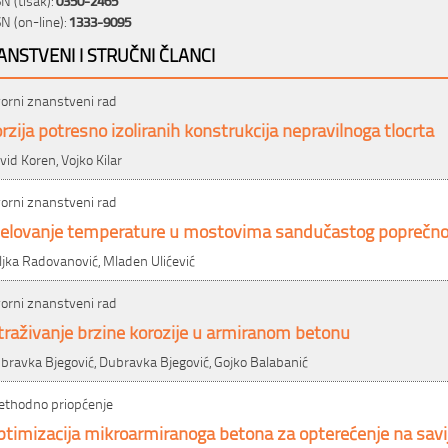
SN (on-line):
1333-9095
ANSTVENI I STRUČNI ČLANCI
vorni znanstveni rad
rzija potresno izoliranih konstrukcija nepravilnoga tlocrta
vid Koren, Vojko Kilar
vorni znanstveni rad
jelovanje temperature u mostovima sandučastog poprečno
ljka Radovanović, Mladen Ulićević
vorni znanstveni rad
traživanje brzine korozije u armiranom betonu
bravka Bjegović, Dubravka Bjegović, Gojko Balabanić
ethodno priopćenje
timizacija mikroarmiranoga betona za opterećenje na savi