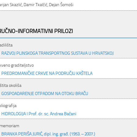
rijan Skazlić, Damir Tkalčić, Dejan Šomoši
RUČNO-INFORMATIVNI PRILOZI
adilišta
RAZVOJ PLINSKOGA TRANSPORTNOG SUSTAVA U HRVATSKOJ
kveno graditeljstvo
PREDROMANIČKE CRKVE NA PODRUČJU KAŠTELA
štita okoliša
GOSPOADARENJE OTPADOM NA OTOKU BRAČU
bliografija
HIDROLOGIJA I Prof. dr. sc. Andrea Bačani
 memoriam
BRANKA PERIŠA JURIĆ, dipl. ing. građ. (1953. – 2007.)