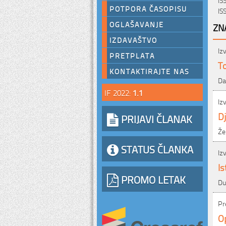
POTPORA ČASOPISU
IS
OGLAŠAVANJE
ZN
IZDAVAŠTVO
Iz
PRETPLATA
To
KONTAKTIRAJTE NAS
Da
IF 2022:
1.1
Iz
D
PRIJAVI ČLANAK
Že
STATUS ČLANKA
Iz
Is
PROMO LETAK
Du
Pr
Op