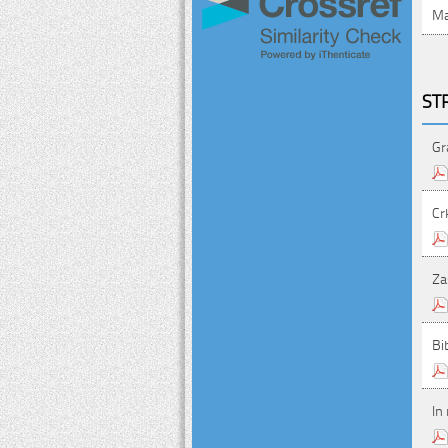
Ma
ST
Gr
Cr
Za
Bi
In