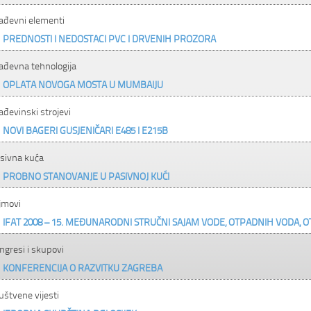
ađevni elementi
PREDNOSTI I NEDOSTACI PVC I DRVENIH PROZORA
ađevna tehnologija
OPLATA NOVOGA MOSTA U MUMBAIJU
ađevinski strojevi
NOVI BAGERI GUSJENIČARI E485 I E215B
sivna kuća
PROBNO STANOVANJE U PASIVNOJ KUĆI
jmovi
IFAT 2008 – 15. MEĐUNARODNI STRUČNI SAJAM VODE, OTPADNIH VODA, O
ngresi i skupovi
KONFERENCIJA O RAZVITKU ZAGREBA
uštvene vijesti