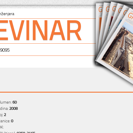
EVINAR
nženjera
-9095
lumen:
60
dina:
2008
oj:
2
ranice:
0
K:
SN (tisak):
0350-2465